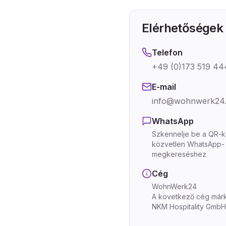
Elérhetőségek
Telefon
+49 (0)173 519 44
E-mail
info@wohnwerk24
WhatsApp
Szkennelje be a QR-
közvetlen WhatsApp-
megkereséshez
Cég
WohnWerk24
A következő cég márk
NKM Hospitality GmbH