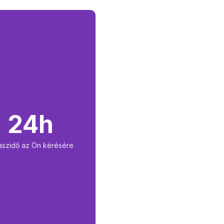
24h
aszidő az Ön kérésére