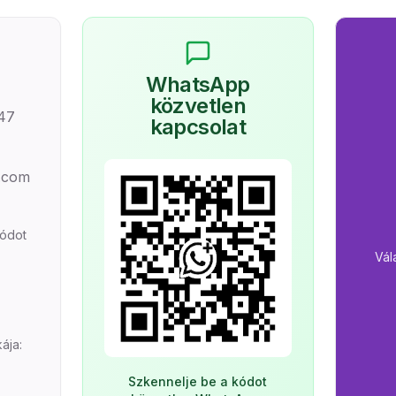
WhatsApp
közvetlen
47
kapcsolat
.com
kódot
Vál
ája:
Szkennelje be a kódot