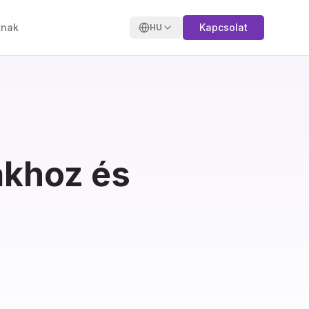
knak
Kapcsolat
HU
ákhoz és