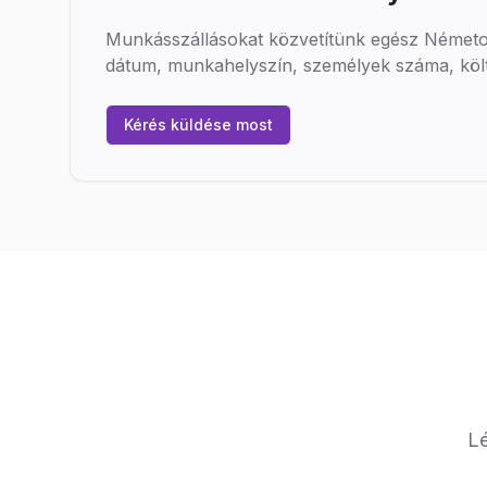
Munkásszállásokat közvetítünk egész Németors
dátum, munkahelyszín, személyek száma, költs
Kérés küldése most
Lé