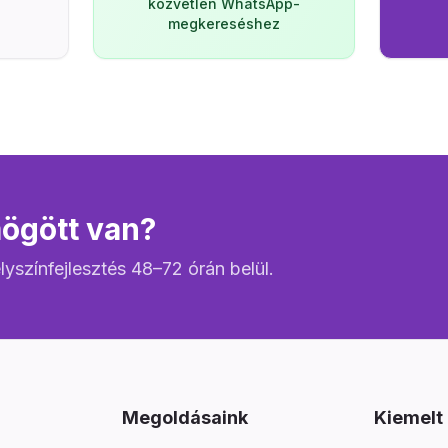
közvetlen WhatsApp-
megkereséshez
mögött van?
lyszínfejlesztés 48–72 órán belül.
Megoldásaink
Kiemelt