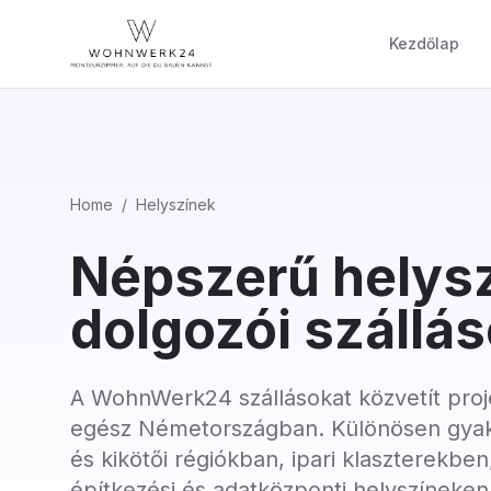
Kezdőlap
Home
/
Helyszínek
Népszerű helys
dolgozói szállá
A WohnWerk24 szállásokat közvetít proj
egész Németországban. Különösen gyak
és kikötői régiókban, ipari klaszterekben
építkezési és adatközponti helyszíneken