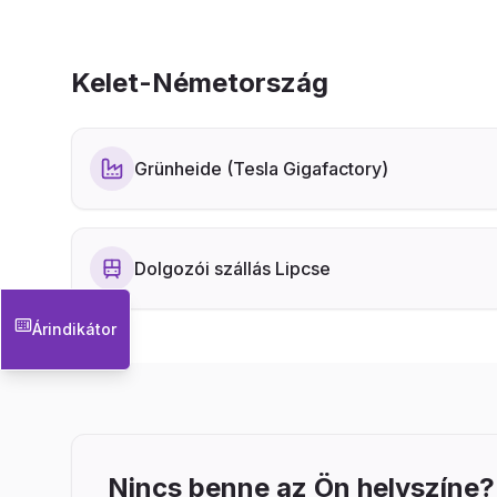
Kelet-Németország
Grünheide (Tesla Gigafactory)
Dolgozói szállás Lipcse
Árindikátor
Nincs benne az Ön helyszíne?