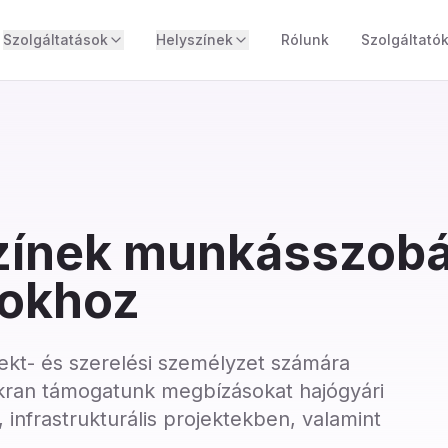
Szolgáltatások
Helyszínek
Rólunk
Szolgáltató
zínek munkásszob
sokhoz
ekt- és szerelési személyzet számára
ran támogatunk megbízásokat hajógyári
, infrastrukturális projektekben, valamint
.