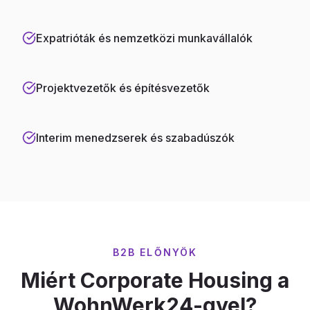
Expatrióták és nemzetközi munkavállalók
Projektvezetők és építésvezetők
Interim menedzserek és szabadúszók
B2B ELŐNYÖK
Miért Corporate Housing a
WohnWerk24-gyel?