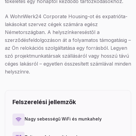
tökéletes egy hónaptól kezdődő tartózkodásokhoz.
A WohnWerk24 Corporate Housing-ot és expatrióta-
lakásokat szervez cégek számára egész
Németországban. A helyszínkereséstől a
szerződésfeldolgozáson át a folyamatos támogatásig –
az Ön relokációs szolgáltatása egy forrásból. Legyen
szó projektmunkatársak szállásáról vagy hosszú távú
céges lakásról – egyetlen összesített számlával minden
helyszínre.
Felszerelési jellemzők
Nagy sebességű WiFi és munkahely