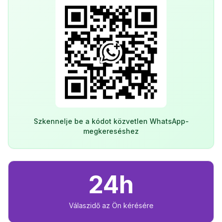
Szkennelje be a kódot közvetlen WhatsApp-
megkereséshez
24h
Válaszidő az Ön kérésére