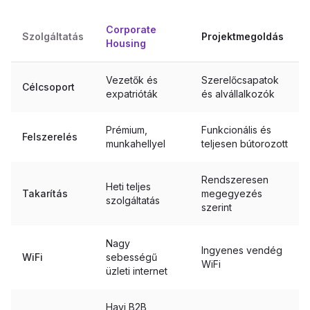
Corporate
Szolgáltatás
Projektmegoldás
Housing
Vezetők és
Szerelőcsapatok
Célcsoport
expatrióták
és alvállalkozók
Prémium,
Funkcionális és
Felszerelés
munkahellyel
teljesen bútorozott
Rendszeresen
Heti teljes
Takarítás
megegyezés
szolgáltatás
szerint
Nagy
Ingyenes vendég
WiFi
sebességű
WiFi
üzleti internet
Havi B2B