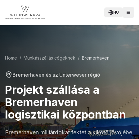
HU
Home
/
Munkásszállás cégeknek
/
Bremerhaven
Bremerhaven és az Unterweser régió
Projekt szállása a
Bremerhaven
logisztikai központban
Bremerhaven milliárdokat fektet a kikötő jövőjébe.