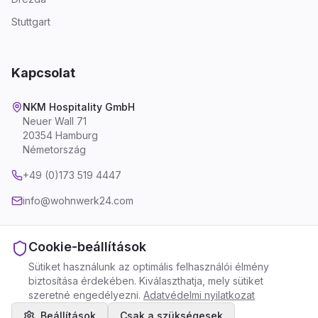
Stuttgart
Kapcsolat
NKM Hospitality GmbH
Neuer Wall 71
20354 Hamburg
Németország
+49 (0)173 519 4447
info@wohnwerk24.com
Cookie-beállítások
Sütiket használunk az optimális felhasználói élmény
Impresszum
Adatvédelmi nyilatkozat
biztosítása érdekében. Kiválaszthatja, mely sütiket
Általános Szerződési Feltételek
Cookie-beállítások
szeretné engedélyezni.
Adatvédelmi nyilatkozat
©
2026
WohnWerk24 - Az NKM Hospitality GmbH márkája.
Minden jog fenntartva.
Beállítások
Csak a szükségesek