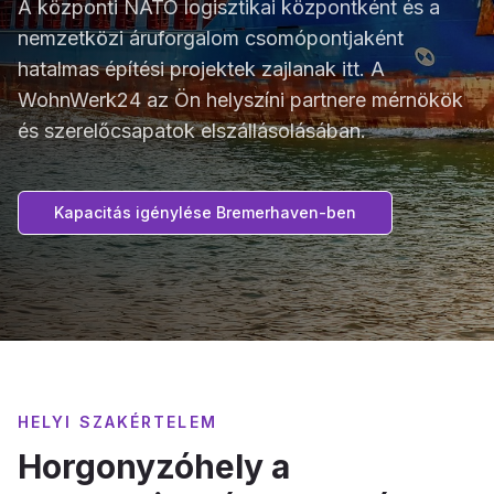
A központi NATO logisztikai központként és a
nemzetközi áruforgalom csomópontjaként
hatalmas építési projektek zajlanak itt. A
WohnWerk24 az Ön helyszíni partnere mérnökök
és szerelőcsapatok elszállásolásában.
Kapacitás igénylése Bremerhaven-ben
HELYI SZAKÉRTELEM
Horgonyzóhely a