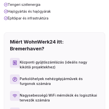
Tengeri szélenergia
Hajógyártás és hajógyárak
Építőipar és infrastruktúra
Miért WohnWerk24 itt:
Bremerhaven?
Központi gyűjtőszámlázás (ideális nagy
kikötői projektekhez)
Parkolóhelyek nehézgépjárművek és
furgonok számára
Nagysebességű WiFi mérnökök és logisztikai
tervezők számára