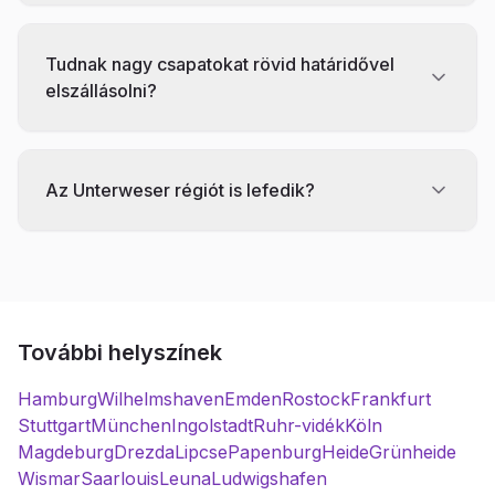
Tudnak nagy csapatokat rövid határidővel
elszállásolni?
Az Unterweser régiót is lefedik?
További helyszínek
Hamburg
Wilhelmshaven
Emden
Rostock
Frankfurt
Stuttgart
München
Ingolstadt
Ruhr-vidék
Köln
Magdeburg
Drezda
Lipcse
Papenburg
Heide
Grünheide
Wismar
Saarlouis
Leuna
Ludwigshafen