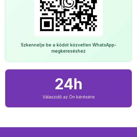
Szkennelje be a kódot közvetlen WhatsApp-
megkereséshez
24h
Válaszidő az Ön kérésére