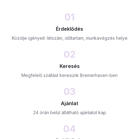
01
Érdeklődés
Közölje igényeit: létszám, időtartam, munkavégzés helye
02
Keresés
Megfelelő szállást keresünk Bremerhaven-ben
03
Ajánlat
24 órán belül átlátható ajánlatot kap
04