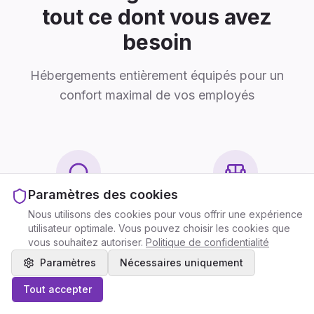
tout ce dont vous avez
besoin
Hébergements entièrement équipés pour un
confort maximal de vos employés
Paramètres des cookies
Support 24/7
Entièrement meublé
Nous utilisons des cookies pour vous offrir une expérience
utilisateur optimale. Vous pouvez choisir les cookies que
Support personnel – à tout
Du fonctionnel au haut de
vous souhaitez autoriser.
Politique de confidentialité
moment quand vous en avez
gamme – mobilier adapté à
Paramètres
Nécessaires uniquement
besoin
vos besoins et budget
Indicateur de prix
Indicateur de prix
Tout accepter