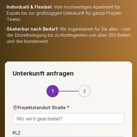
Individuell & Flexibel:
Vom hochwertigen Apartment für
Expats bis zur großzügigen Unterkunft für ganze Projekt-
Teams.
Skalierbar nach Bedarf:
Wir organisieren für Sie alles – von
der Einzelbelegung bis zu Kontingenten von über 200 Betten,
und das bundesweit.
Unterkunft anfragen
1
2
Projektstandort Straße *
PLZ