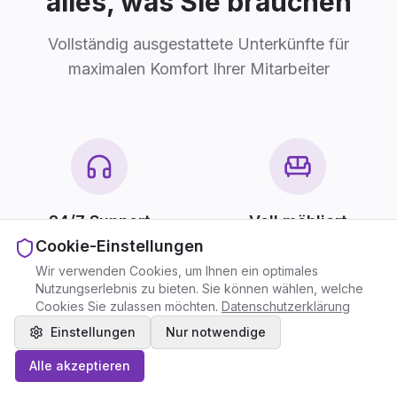
alles, was Sie brauchen
Vollständig ausgestattete Unterkünfte für
maximalen Komfort Ihrer Mitarbeiter
24/7 Support
Voll möbliert
Cookie-Einstellungen
Persönlicher Support –
Von zweckmäßig bis
jederzeit, wenn Sie uns
hochwertig – Einrichtung
Wir verwenden Cookies, um Ihnen ein optimales
brauchen
individuell nach Ihrem Bedarf
Nutzungserlebnis zu bieten. Sie können wählen, welche
und Budget
Cookies Sie zulassen möchten.
Datenschutzerklärung
Einstellungen
Nur notwendige
Preisindikator
Preisindikator
Alle akzeptieren