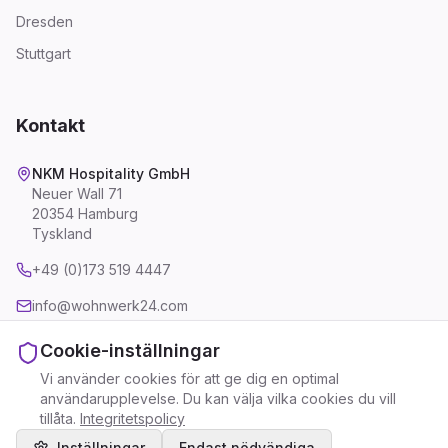
Dresden
Stuttgart
Kontakt
NKM Hospitality GmbH
Neuer Wall 71
20354 Hamburg
Tyskland
+49 (0)173 519 4447
info@wohnwerk24.com
Cookie-inställningar
Vi använder cookies för att ge dig en optimal
användarupplevelse. Du kan välja vilka cookies du vill
Impressum
Integritetspolicy
Allmänna villkor
Cookie-inställningar
tillåta.
Integritetspolicy
©
2026
WohnWerk24 - Ett varumärke från NKM Hospitality
GmbH. Alla rättigheter förbehållna.
Inställningar
Endast nödvändiga