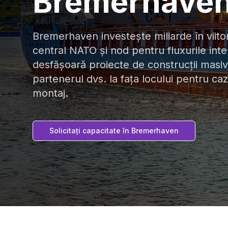
Bremerhave
Bremerhaven investește miliarde în viitor
central NATO și nod pentru fluxurile inte
desfășoară proiecte de construcții mas
partenerul dvs. la fața locului pentru caz
montaj.
Solicitați capacitate în Bremerhaven