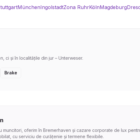
tuttgart
München
Ingolstadt
Zona Ruhr
Köln
Magdeburg
Dres
i și în localitățile din jur – Unterweser.
Brake
en
muncitori, oferim în Bremerhaven și cazare corporate de lux pentru d
bilat, cu serviciu de curățenie și termene flexibile.