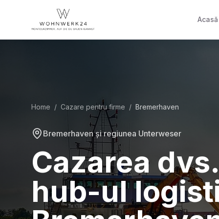
Acasă
Home
/
Cazare pentru firme
/
Bremerhaven
Bremerhaven și regiunea Unterweser
Cazarea dvs. 
hub-ul logist