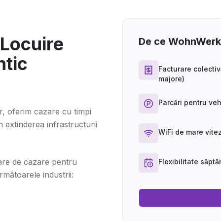
 Locuire
De ce WohnWerk
ntic
Facturare colectiv
majore)
Parcări pentru veh
r, oferim cazare cu timpi
în extinderea infrastructurii
WiFi de mare viteză
are de cazare pentru
Flexibilitate săptă
mătoarele industrii: