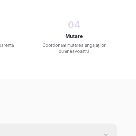
04
Mutare
sparentă
Coordonăm mutarea angajaților
dumneavoastră