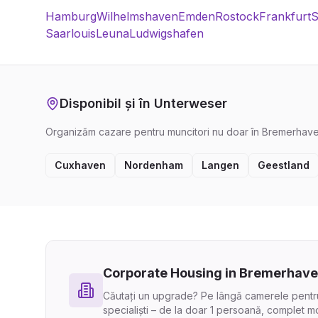
Hamburg
Wilhelmshaven
Emden
Rostock
Frankfurt
S
Saarlouis
Leuna
Ludwigshafen
Disponibil și în Unterweser
Organizăm cazare pentru muncitori nu doar în Bremerhaven, c
Cuxhaven
Nordenham
Langen
Geestland
Corporate Housing in Bremerhav
Căutați un upgrade? Pe lângă camerele pentru 
specialiști – de la doar 1 persoană, complet mo