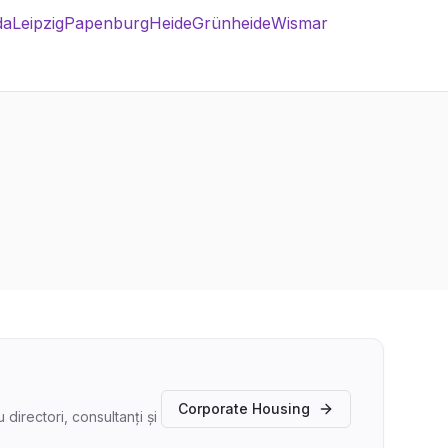
da
Leipzig
Papenburg
Heide
Grünheide
Wismar
Corporate Housing
irectori, consultanți și