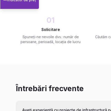
01
Solicitare
Spuneți-ne nevoile dvs.: număr de
Căutăm ca
persoane, perioadă, locația de lucru
Întrebări frecvente
Aveți experiență cu proiecte de infrastructură 