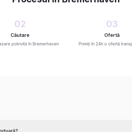
02
03
Căutare
Ofertă
zare potrivită în Bremerhaven
Primiți în 24h o ofertă tran
portuară?