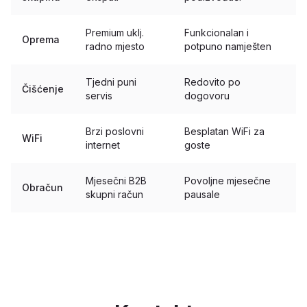
Premium uklj.
Funkcionalan i
Oprema
radno mjesto
potpuno namješten
Tjedni puni
Redovito po
Čišćenje
servis
dogovoru
Brzi poslovni
Besplatan WiFi za
WiFi
internet
goste
Mjesečni B2B
Povoljne mjesečne
Obračun
skupni račun
pausale