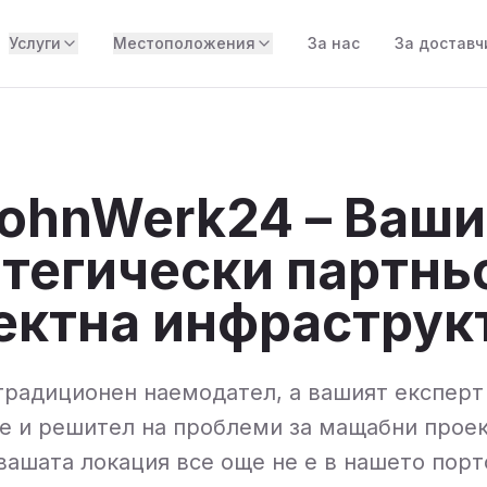
Услуги
Местоположения
За нас
За доставч
ohnWerk24 – Ваши
тегически партнь
ектна инфраструк
традиционен наемодател, а вашият експерт
е и решител на проблеми за мащабни прое
вашата локация все още не е в нашето порт