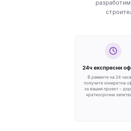
разработим 
строите
24ч експресни о
В рамките на 24 час
получите конкретна о
за вашия проект – дор
краткосрочни запитва