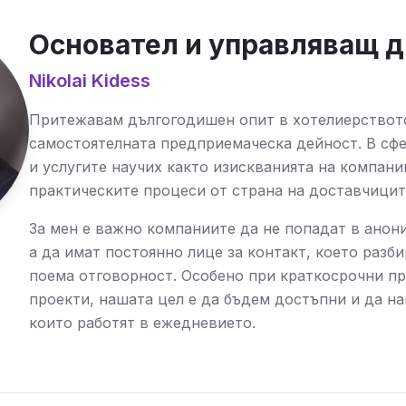
Основател и управляващ 
Nikolai Kidess
Притежавам дългогодишен опит в хотелиерството
самостоятелната предприемаческа дейност. В сфе
и услугите научих както изискванията на компании
практическите процеси от страна на доставчицит
За мен е важно компаниите да не попадат в анон
а да имат постоянно лице за контакт, което разби
поема отговорност. Особено при краткосрочни п
проекти, нашата цел е да бъдем достъпни и да н
които работят в ежедневието.