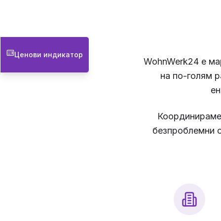
Ценови индикатор
WohnWerk24 е мар
на по-голям 
ен
Координираме 
безпроблемни о