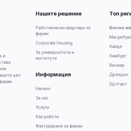
Нашите решения
Топ рег
Работнически квартири за
Всички м
фирми
Магдебур
Corporate Housing
Хайде
За университети и
Хамбург
s и
институти
става
Висмар
или
Информация
Дрезден
нашата цел
фирми.
Щутгарт
Начало
За нас
Услуги
Как работи
Фактуриране за фирми