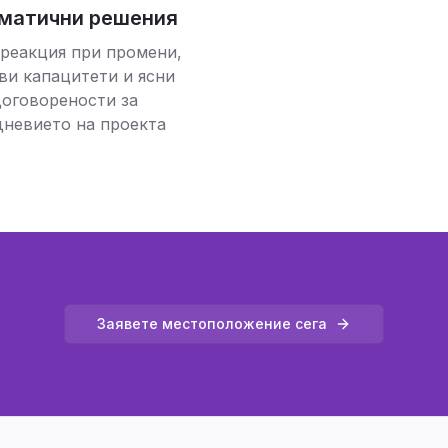
матични решения
 реакция при промени,
ви капацитети и ясни
оговорености за
невието на проекта
Заявете местоположение сега