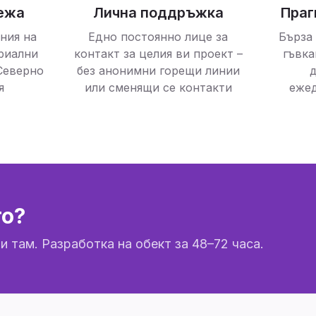
ежа
Лична поддръжка
Праг
ния на
Едно постоянно лице за
Бърза
риални
контакт за целия ви проект –
гъвка
 Северно
без анонимни горещи линии
д
я
или сменящи се контакти
ежед
то?
там. Разработка на обект за 48–72 часа.