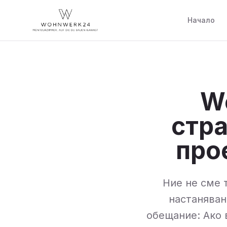
Начало
W
стра
про
Ние не сме 
настаняван
обещание: Ако 