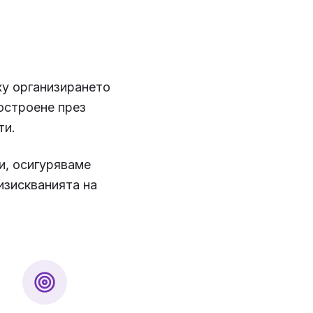
ху организирането
остроене през
ти.
и, осигуряваме
изискванията на