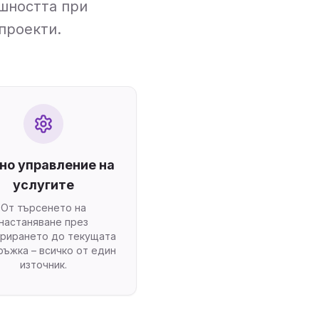
ешността при
проекти.
но управление на
услугите
От търсенето на
настаняване през
урирането до текущата
ъжка – всичко от един
източник.