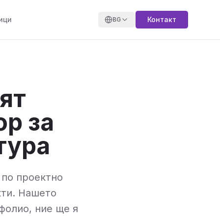
ици
Контакт
BG
ят
ор за
тура
 по проектно
кти. Нашето
фолио, ние ще я