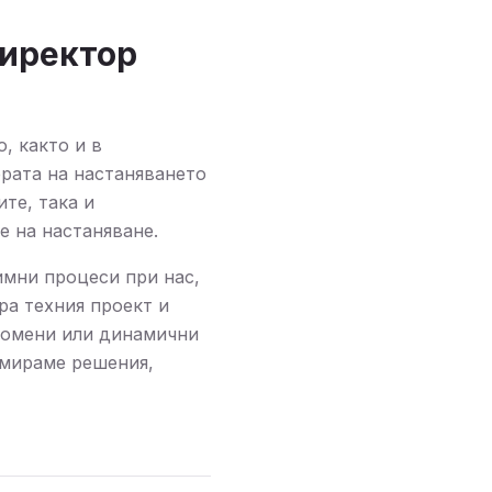
директор
, както и в
рата на настаняването
те, така и
е на настаняване.
имни процеси при нас,
ра техния проект и
ромени или динамични
амираме решения,