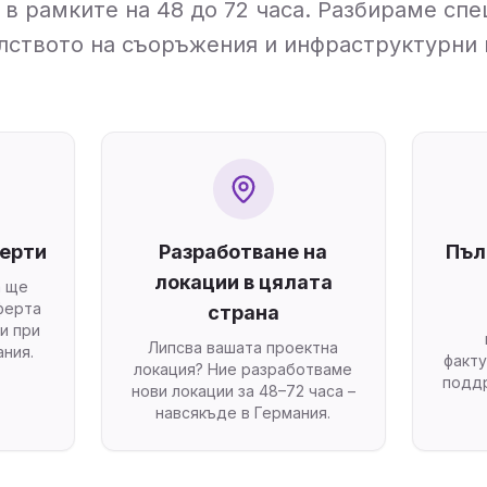
в рамките на 48 до 72 часа. Разбираме сп
лството на съоръжения и инфраструктурни 
ферти
Разработване на
Пъл
локации в цялата
а ще
ферта
страна
и при
Липсва вашата проектна
ния.
факт
локация? Ние разработваме
поддр
нови локации за 48–72 часа –
навсякъде в Германия.